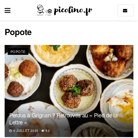
Popote
POPOTE
Perdus à Grignan ? Retrouvés au « Pied de la
Lettre »
4 JUILLET 2025
63