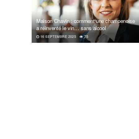
Maison Chavin : comment une champenoise
a réinventé le vin… sans alcool
16 SEPTEMBRE 2025
75