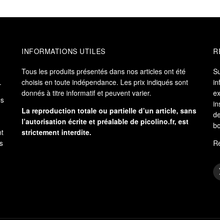
INFORMATIONS UTILES
R
Tous les produits présentés dans nos articles ont été
S
.
choisis en toute indépendance. Les prix indiqués sont
in
donnés à titre informatif et peuvent varier.
ex
es
in
La reproduction totale ou partielle d’un article, sans
de
l’autorisation écrite et préalable de
picolino.fr
, est
bo
nt
strictement interdite.
s
Re