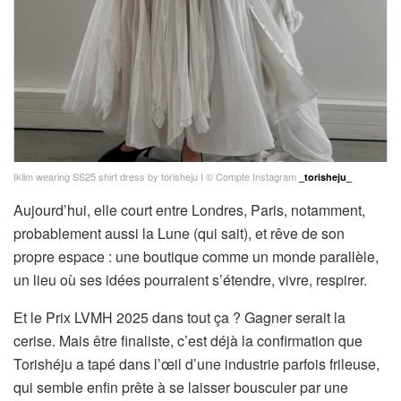
Iklim wearing SS25 shirt dress by torisheju I © Compte Instagram
_torisheju_
Aujourd’hui, elle court entre Londres, Paris, notamment,
probablement aussi la Lune (qui sait), et rêve de son
propre espace : une boutique comme un monde parallèle,
un lieu où ses idées pourraient s’étendre, vivre, respirer.
Et le Prix LVMH 2025 dans tout ça ? Gagner serait la
cerise. Mais être finaliste, c’est déjà la confirmation que
Torishéju a tapé dans l’œil d’une industrie parfois frileuse,
qui semble enfin prête à se laisser bousculer par une