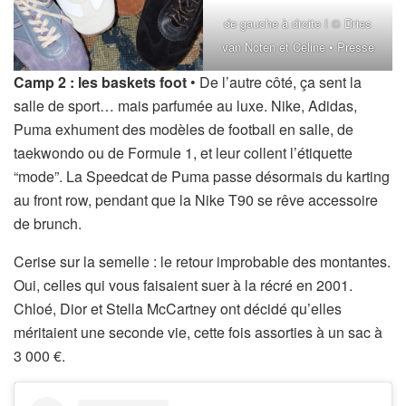
de gauche à droite I © Dries
van Noten et Celine • Presse
Camp 2 : les baskets foot
• De l’autre côté, ça sent la
salle de sport… mais parfumée au luxe. Nike, Adidas,
Puma exhument des modèles de football en salle, de
taekwondo ou de Formule 1, et leur collent l’étiquette
“mode”. La Speedcat de Puma passe désormais du karting
au front row, pendant que la Nike T90 se rêve accessoire
de brunch.
Cerise sur la semelle : le retour improbable des montantes.
Oui, celles qui vous faisaient suer à la récré en 2001.
Chloé, Dior et Stella McCartney ont décidé qu’elles
méritaient une seconde vie, cette fois assorties à un sac à
3 000 €.