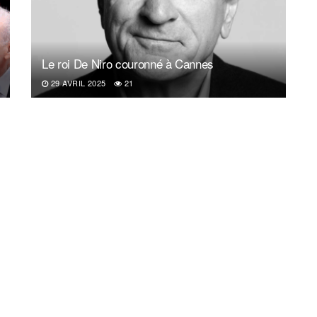
Le roi De Niro couronné à Cannes
29 AVRIL 2025
21