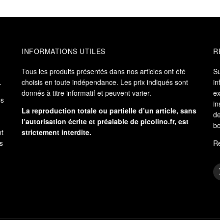
INFORMATIONS UTILES
R
Tous les produits présentés dans nos articles ont été
S
.
choisis en toute indépendance. Les prix indiqués sont
in
donnés à titre informatif et peuvent varier.
ex
es
in
La reproduction totale ou partielle d’un article, sans
de
l’autorisation écrite et préalable de
picolino.fr
, est
bo
nt
strictement interdite.
s
Re