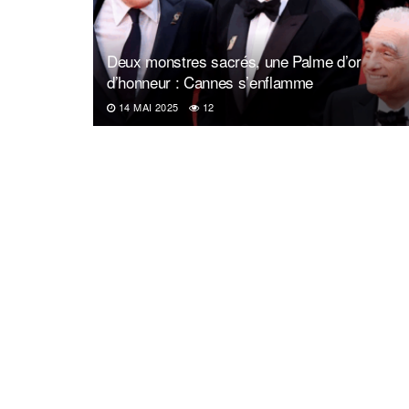
Deux monstres sacrés, une Palme d’or
d’honneur : Cannes s’enflamme
14 MAI 2025
12