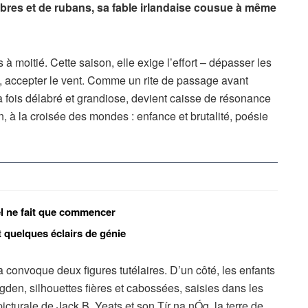
ombres et de rubans, sa fable irlandaise cousue à même
 à moitié. Cette saison, elle exige l’effort – dépasser les
ine, accepter le vent. Comme un rite de passage avant
la fois délabré et grandiose, devient caisse de résonance
 à la croisée des mondes : enfance et brutalité, poésie
l ne fait que commencer
 quelques éclairs de génie
 convoque deux figures tutélaires. D’un côté, les enfants
den, silhouettes fières et cabossées, saisies dans les
picturale de Jack B. Yeats et son Tír na nÓg, la terre de