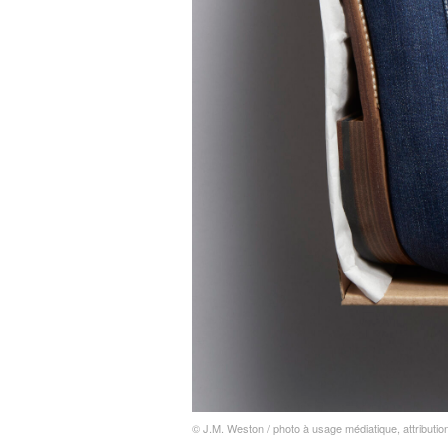
© J.M. Weston / photo à usage médiatique, attributio