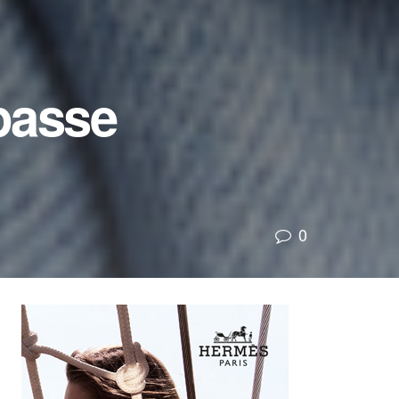
passe
0