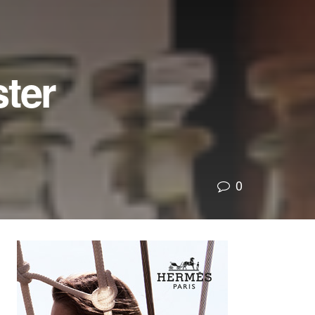
ster
0