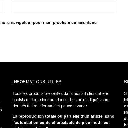
ans le navigateur pour mon prochain commentaire.
INFORMATIONS UTILES
R
Tous les produits présentés dans nos articles ont été
S
.
choisis en toute indépendance. Les prix indiqués sont
in
donnés à titre informatif et peuvent varier.
ex
es
in
La reproduction totale ou partielle d’un article, sans
de
l’autorisation écrite et préalable de
picolino.fr
, est
bo