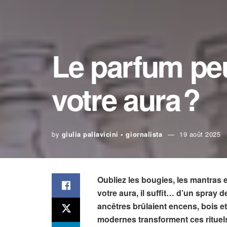
Le parfum peu
votre aura ?
by
giulia pallavicini • giornalista
19 août 2025
Oubliez les bougies, les mantras e
votre aura, il suffit… d’un spray 
ancêtres brûlaient encens, bois e
modernes transforment ces rituels