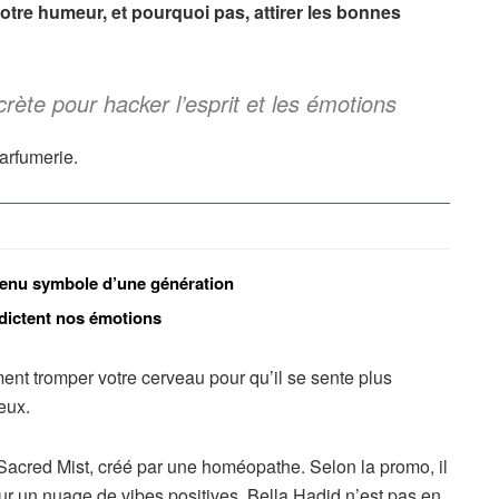
otre humeur, et pourquoi pas, attirer les bonnes
cr
ète pour hacker l
’esprit et les
émotions
arfumerie.
evenu symbole d’une génération
dictent nos émotions
ment tromper votre cerveau pour qu’il se sente plus
eux.
cred Mist, créé par une homéopathe. Selon la promo, il
r sur un nuage de vibes positives. Bella Hadid n’est pas en