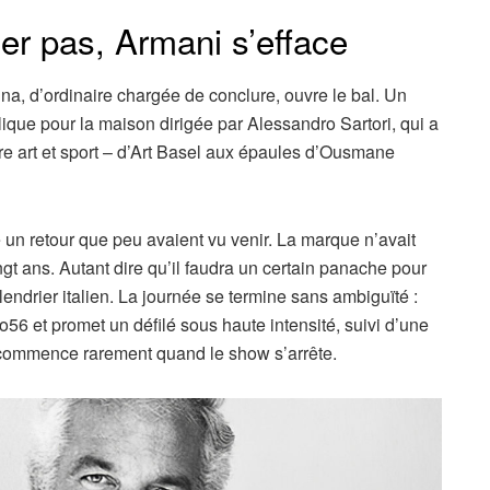
ier pas, Armani s’efface
gna, d’ordinaire chargée de conclure, ouvre le bal. Un
ue pour la maison dirigée par Alessandro Sartori, qui a
re art et sport – d’Art Basel aux épaules d’Ousmane
 un retour que peu avaient vu venir. La marque n’avait
ngt ans. Autant dire qu’il faudra un certain panache pour
alendrier italien. La journée se termine sans ambiguïté :
6 et promet un défilé sous haute intensité, suivi d’une
ir commence rarement quand le show s’arrête.