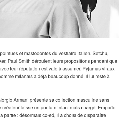
 pointues et mastodontes du vestiaire italien. Setchu,
r, Paul Smith déroulent leurs propositions pendant que
vec leur réputation estivale à assumer. Pyjamas viraux
l’homme milanais a déjà beaucoup donné, il lui reste à
 Giorgio Armani présente sa collection masculine sans
e créateur laisse un podium intact mais chargé. Emporio
 partie : désormais co-ed, il a choisi de disparaître