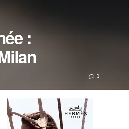
née :
Milan
0