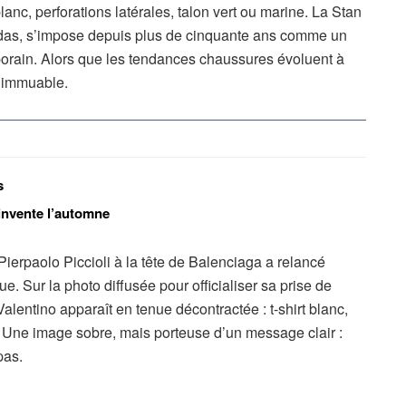
blanc, perforations latérales, talon vert ou marine. La Stan
das, s’impose depuis plus de cinquante ans comme un
orain. Alors que les tendances chaussures évoluent à
, immuable.
s
éinvente l’automne
Pierpaolo Piccioli à la tête de Balenciaga a relancé
ue. Sur la photo diffusée pour officialiser sa prise de
 Valentino apparaît en tenue décontractée : t-shirt blanc,
 Une image sobre, mais porteuse d’un message clair :
pas.