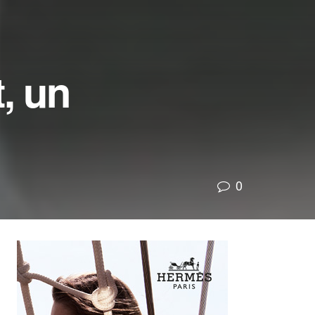
, un
0