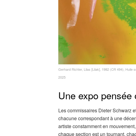
Gerhard Richter, Lilas [Lilak], 1982 (CR 494), Huile 
2025
Une expo pensée 
Les commissaires Dieter Schwarz et
chacune correspondant à une décenni
artiste constamment en mouvement, r
chaque section est un tournant, chaq