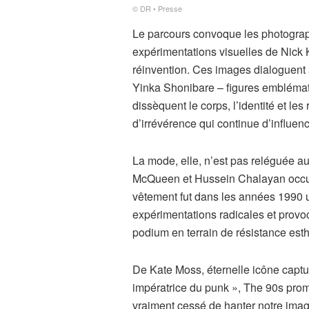
© DR • Presse
Le parcours convoque les photograph
expérimentations visuelles de Nick 
réinvention. Ces images dialoguent
Yinka Shonibare – figures emblémati
dissèquent le corps, l’identité et l
d’irrévérence qui continue d’influen
La mode, elle, n’est pas reléguée 
McQueen et Hussein Chalayan occup
vêtement fut dans les années 1990 u
expérimentations radicales et provo
podium en terrain de résistance esth
De Kate Moss, éternelle icône captur
impératrice du punk », The 90s prom
vraiment cessé de hanter notre imagin