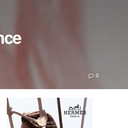
nce
0