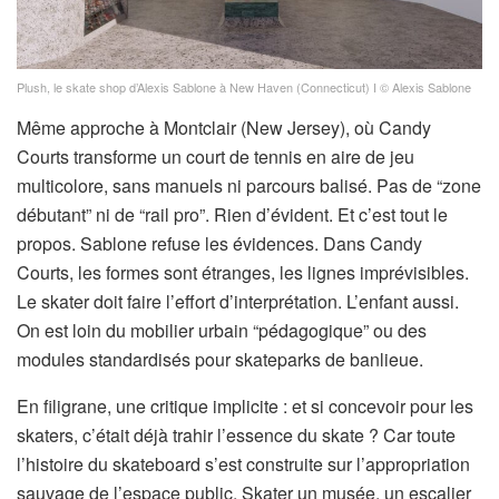
Plush, le skate shop d’Alexis Sablone à New Haven (Connecticut) I © Alexis Sablone
Même approche à Montclair (New Jersey), où Candy
Courts transforme un court de tennis en aire de jeu
multicolore, sans manuels ni parcours balisé. Pas de “zone
débutant” ni de “rail pro”. Rien d’évident. Et c’est tout le
propos. Sablone refuse les évidences. Dans Candy
Courts, les formes sont étranges, les lignes imprévisibles.
Le skater doit faire l’effort d’interprétation. L’enfant aussi.
On est loin du mobilier urbain “pédagogique” ou des
modules standardisés pour skateparks de banlieue.
En filigrane, une critique implicite : et si concevoir pour les
skaters, c’était déjà trahir l’essence du skate ? Car toute
l’histoire du skateboard s’est construite sur l’appropriation
sauvage de l’espace public. Skater un musée, un escalier