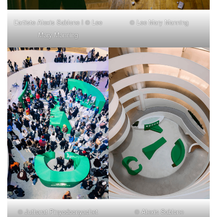
L’artiste Alexis Sablone I © Lee
© Lee Mary Manning
Mary Manning
© Jutharat Pinyodoonyachet
© Alexis Sablone