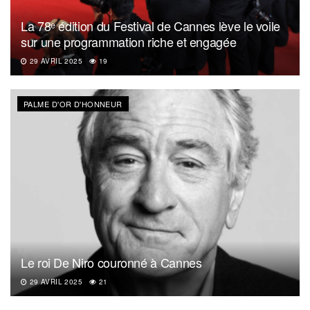
La 78ᵉ édition du Festival de Cannes lève le voile
sur une programmation riche et engagée
29 AVRIL 2025
19
PALME D'OR D'HONNEUR
Le roi De Niro couronné à Cannes
29 AVRIL 2025
21