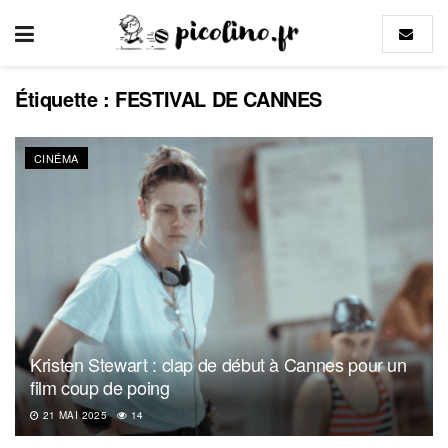
Étiquette :
FESTIVAL DE CANNES
CINÉMA
Kristen Stewart : clap de début à Cannes pour un
film coup de poing
21 MAI 2025
14