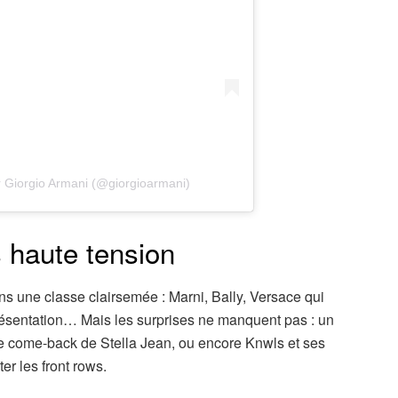
r Giorgio Armani (@giorgioarmani)
 haute tension
 une classe clairsemée : Marni, Bally, Versace qui
résentation… Mais les surprises ne manquent pas : un
 le come-back de Stella Jean, ou encore Knwls et ses
er les front rows.