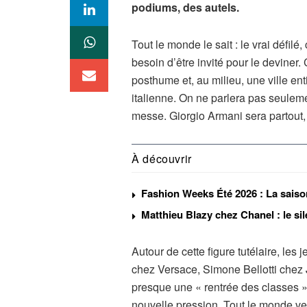
podiums, des autels.
Tout le monde le sait : le vrai défil
besoin d’être invité pour le deviner.
posthume et, au milieu, une ville en
italienne. On ne parlera pas seulem
messe. Giorgio Armani sera partout
À découvrir
Fashion Weeks Été 2026 : La saiso
Matthieu Blazy chez Chanel : le si
Autour de cette figure tutélaire, le
chez Versace, Simone Bellotti chez 
presque une « rentrée des classes »
nouvelle pression. Tout le monde veu