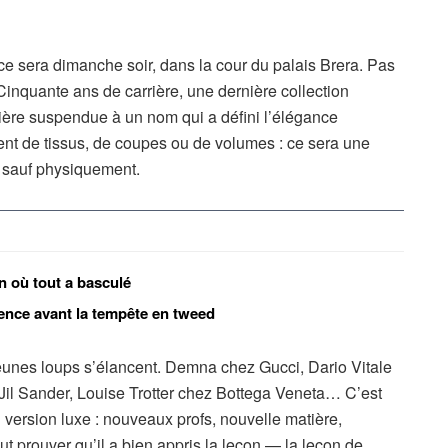
é, ce sera dimanche soir, dans la cour du palais Brera. Pas
 Cinquante ans de carrière, une dernière collection
tière suspendue à un nom qui a défini l’élégance
ent de tissus, de coupes ou de volumes : ce sera une
, sauf physiquement.
n où tout a basculé
lence avant la tempête en tweed
s jeunes loups s’élancent. Demna chez Gucci, Dario Vitale
Jil Sander, Louise Trotter chez Bottega Veneta… C’est
 version luxe : nouveaux profs, nouvelle matière,
t prouver qu’il a bien appris la leçon — la leçon de